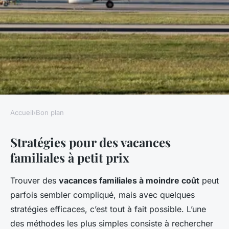
Accueil
›
Bon plan
BON PLAN
Stratégies pour des vacances
Des vacances familiales à
familiales à petit prix
moindre coût : comment faire
?
Trouver des
vacances familiales à moindre coût
peut
parfois sembler compliqué, mais avec quelques
Yanis
•
20 février 2025
•
5 min de lecture
stratégies efficaces, c’est tout à fait possible. L’une
des méthodes les plus simples consiste à rechercher