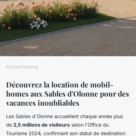
Accueil
›
Camping
CAMPING
Découvrez la location de mobil-
Location de mobil-homes aux
homes aux Sables d'Olonne pour des
Sables d'Olonne : votre
vacances inoubliables
escapade parfaite !
Les Sables d'Olonne accueillent chaque année plus
Yanis
•
19 février 2026
•
8 min de lecture
de
2,5 millions de visiteurs
selon l'Office du
Tourisme 2024, confirmant son statut de destination