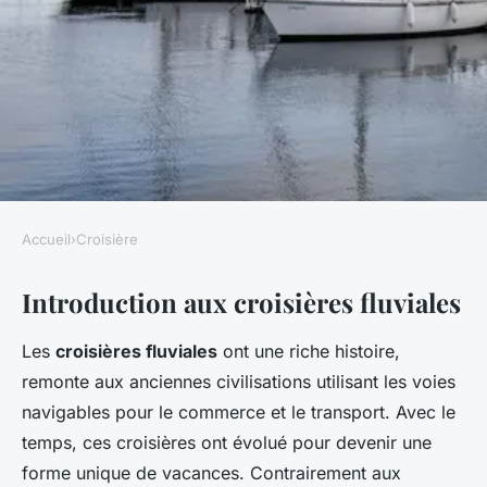
Accueil
›
Croisière
CROISIÈRE
Introduction aux croisières fluviales
Tout savoir sur les croisières
fluviales
Les
croisières fluviales
ont une riche histoire,
remonte aux anciennes civilisations utilisant les voies
Yanis
•
1 mars 2025
•
6 min de lecture
navigables pour le commerce et le transport. Avec le
temps, ces croisières ont évolué pour devenir une
forme unique de vacances. Contrairement aux