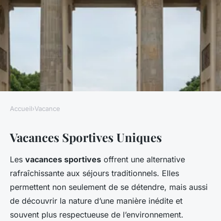
Accueil
›
Vacance
VACANCE
Vacances Sportives Uniques
Hors des sentiers battus : des
vacances sportives uniques
Les
vacances sportives
offrent une alternative
rafraîchissante aux séjours traditionnels. Elles
Yanis
•
12 mars 2025
•
5 min de lecture
permettent non seulement de se détendre, mais aussi
de découvrir la nature d’une manière inédite et
souvent plus respectueuse de l’environnement.